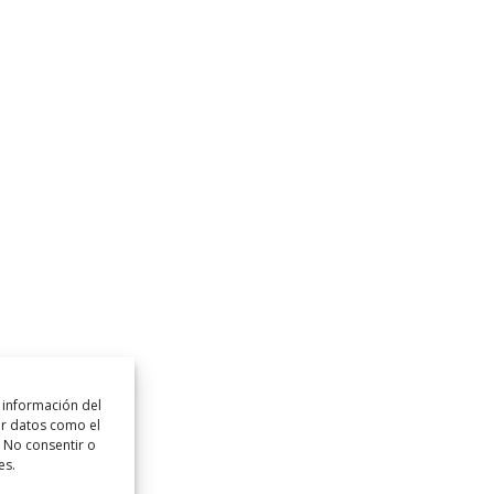
 información del
ar datos como el
. No consentir o
es.