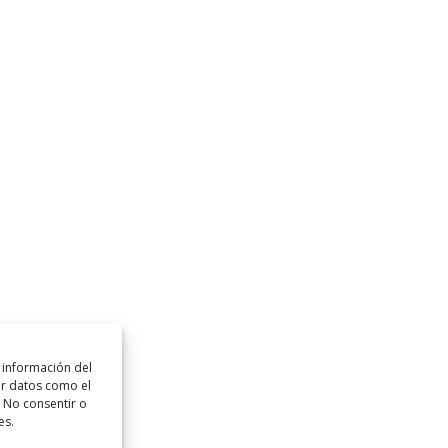
 información del
ar datos como el
. No consentir o
es.