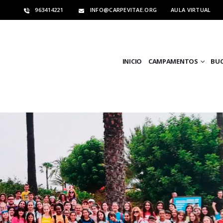
963414221
INFO@CARPEVITAE.ORG
AULA VIRTUAL
INICIO
CAMPAMENTOS
BU