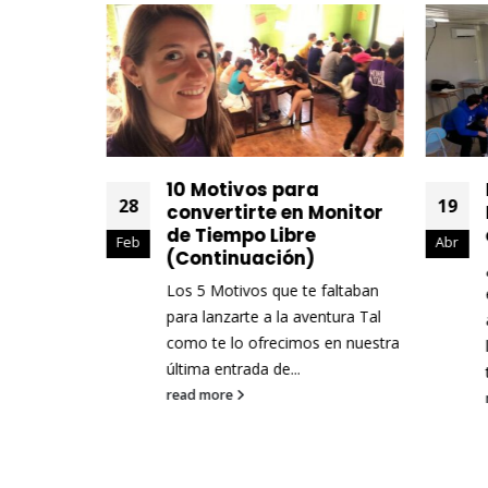
un curso
10 Motivos para
28
19
Tiempo
convertirte en Monitor
de Tiempo Libre
Feb
Abr
(Continuación)
alabra
Los 5 Motivos que te faltaban
NADOR, lo
para lanzarte a la aventura Tal
pienses en
como te lo ofrecimos en nuestra
sona...
última entrada de...
read more