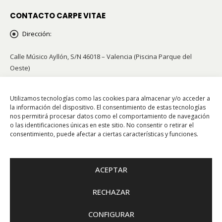
CONTACTO CARPE VITAE
Dirección:
Calle Músico Ayllón, S/N 46018 – Valencia (Piscina Parque del
Oeste)
Teléfonos:
96 341 42 21 / 658 855 002
Utilizamos tecnologías como las cookies para almacenar y/o acceder a
Email:
info@carpevitae.org
la información del dispositivo. El consentimiento de estas tecnologías
nos permitirá procesar datos como el comportamiento de navegación
o las identificaciones únicas en este sitio. No consentir o retirar el
consentimiento, puede afectar a ciertas características y funciones.
Escuela Oficial de Animación y Tiempo Libre CIF G96897095
ACEPTAR
RECHAZAR
© 2021 – CARPE VITAE | Escuela de tiempo libre |
Web Segura
CONFIGURAR
CERRAMOS POR VACACIONES HASTA EL DÍA 31 DE JULIO. Solo atenderemos