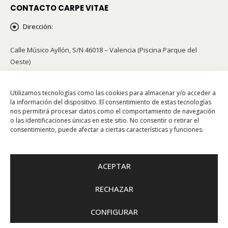
CONTACTO CARPE VITAE
Dirección:
Calle Músico Ayllón, S/N 46018 – Valencia (Piscina Parque del
Oeste)
Teléfonos:
96 341 42 21 / 658 855 002
Email:
info@carpevitae.org
Utilizamos tecnologías como las cookies para almacenar y/o acceder a
la información del dispositivo. El consentimiento de estas tecnologías
nos permitirá procesar datos como el comportamiento de navegación
o las identificaciones únicas en este sitio. No consentir o retirar el
consentimiento, puede afectar a ciertas características y funciones.
Escuela Oficial de Animación y Tiempo Libre CIF G96897095
ACEPTAR
RECHAZAR
© 2021 – CARPE VITAE | Escuela de tiempo libre |
Web Segura
CONFIGURAR
CERRAMOS POR VACACIONES HASTA EL DÍA 31 DE JULIO. Solo atenderemos
consultas a través de correo electrónico:
info@carpevitae.org