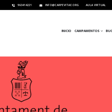
963414221
INFO@CARPEVITAE.ORG
AULA VIRTUAL
INICIO
CAMPAMENTOS
BU