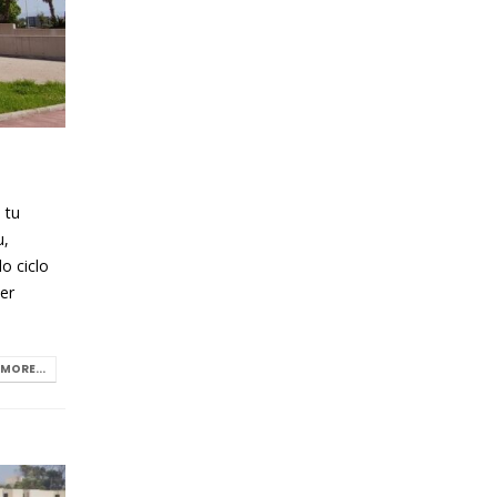
 tu
u,
o ciclo
er
MORE...