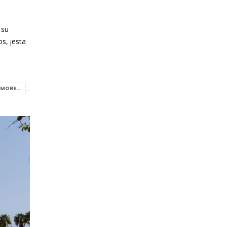
a
 su
os, ¡esta
MORE...