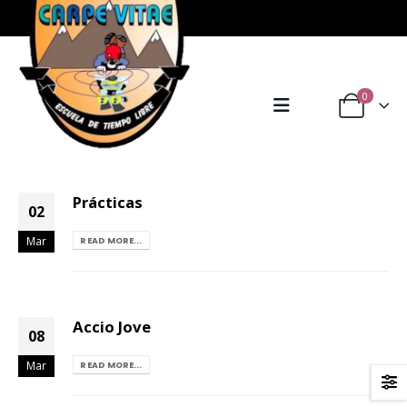
0
Prácticas
02
Mar
READ MORE...
Accio Jove
08
Mar
READ MORE...