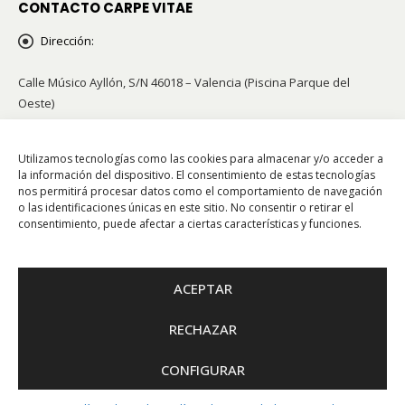
CONTACTO CARPE VITAE
Dirección:
Calle Músico Ayllón, S/N 46018 – Valencia (Piscina Parque del
Oeste)
Teléfonos:
96 341 42 21 / 658 855 002
Utilizamos tecnologías como las cookies para almacenar y/o acceder a
Email:
info@carpevitae.org
la información del dispositivo. El consentimiento de estas tecnologías
nos permitirá procesar datos como el comportamiento de navegación
o las identificaciones únicas en este sitio. No consentir o retirar el
consentimiento, puede afectar a ciertas características y funciones.
Escuela Oficial de Animación y Tiempo Libre CIF G96897095
ACEPTAR
RECHAZAR
© 2021 – CARPE VITAE | Escuela de tiempo libre |
Web Segura
CONFIGURAR
CERRAMOS POR VACACIONES HASTA EL DÍA 31 DE JULIO. Solo atenderemos
consultas a través de correo electrónico:
info@carpevitae.org