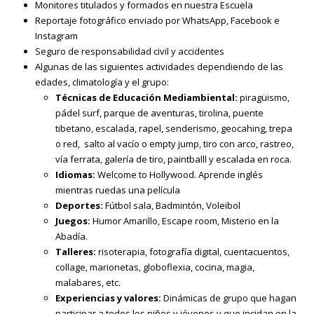
Monitores titulados y formados en nuestra Escuela
Reportaje fotográfico enviado por WhatsApp, Facebook e
Instagram
Seguro de responsabilidad civil y accidentes
Algunas de las siguientes actividades dependiendo de las
edades, climatología y el grupo:
Técnicas de Educación Mediambiental:
piragüismo,
pádel surf, parque de aventuras, tirolina, puente
tibetano, escalada, rapel, senderismo, geocahing, trepa
o red, salto al vacío o empty jump, tiro con arco, rastreo,
vía ferrata, galería de tiro, paintballl y escalada en roca.
Idiomas:
Welcome to Hollywood. Aprende inglés
mientras ruedas una película
Deportes:
Fútbol sala, Badmintón, Voleibol
Juegos:
Humor Amarillo, Escape room, Misterio en la
Abadía.
Talleres:
risoterapia, fotografía digital, cuentacuentos,
collage, marionetas, globoflexia, cocina, magia,
malabares, etc.
Experiencias y valores:
Dinámicas de grupo que hagan
participar a todos los niños y jóvenes y que incidan en la