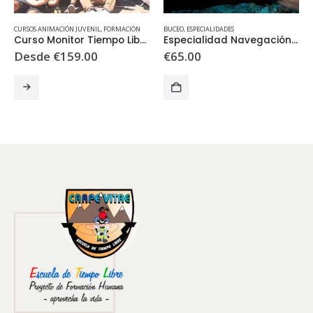
CURSOS ANIMACIÓN JUVENIL
,
FORMACIÓN
BUCEO
,
ESPECIALIDADES
Curso Monitor Tiempo Libre Oficial
Especialidad Navegación Subacuática
Desde
€
159.00
€
65.00
Este producto tiene múltiples variantes. Las opciones se pueden elegir en la página de producto
E