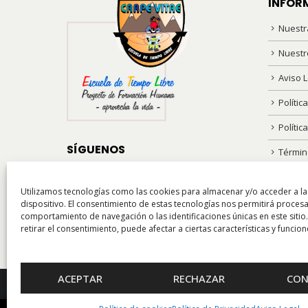
INFOR
Nuestr
Nuestr
Aviso L
Polític
Polític
SÍGUENOS
Términ
Puedes ver lo que hacemos en nuestros
Utilizamos tecnologías como las cookies para almacenar y/o acceder a la
perfiles en Redes Sociales. ¡Síguenos!
dispositivo. El consentimiento de estas tecnologías nos permitirá proces
comportamiento de navegación o las identificaciones únicas en este sitio
retirar el consentimiento, puede afectar a ciertas características y funcion
ACEPTAR
RECHAZAR
CON
© 2021 – CARPE VITAE | Escuela de tiempo libre |
Web Se