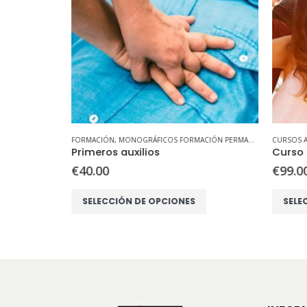
FORMACIÓN
,
MONOGRÁFICOS FORMACIÓN PERMANENTE
CURSOS AN
Licencia Federativa de Buceo Deportivo
Primeros auxilios
€
40.00
€
99.00
Este producto tiene múltiples variantes. Las opciones se pueden elegir en la página de producto
Este producto tiene múltiples variantes. Las opciones se pueden elegir en la página de producto
SELECCIÓN DE OPCIONES
SELEC