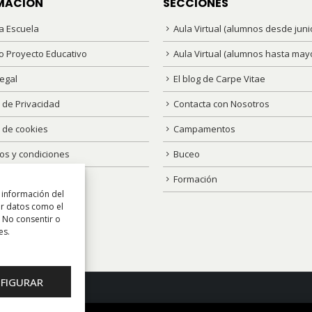
MACIÓN
SECCIONES
a Escuela
Aula Virtual (alumnos desde juni
o Proyecto Educativo
Aula Virtual (alumnos hasta may
egal
El blog de Carpe Vitae
a de Privacidad
Contacta con Nosotros
a de cookies
Campamentos
os y condiciones
Buceo
Formación
 información del
ar datos como el
. No consentir o
es.
FIGURAR
gura