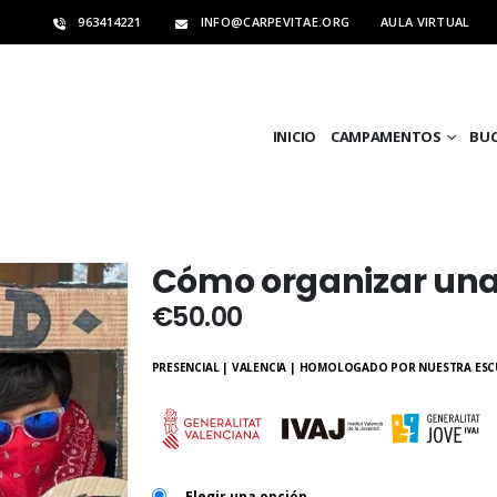
963414221
INFO@CARPEVITAE.ORG
AULA VIRTUAL
INICIO
CAMPAMENTOS
BU
Cómo organizar una
€
50.00
PRESENCIAL | VALENCIA | HOMOLOGADO POR NUESTRA ESCU
Elegir una opción