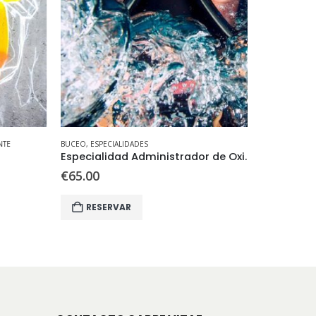
TE
BUCEO
,
ESPECIALIDADES
BUCEO
,
SALIDA
Especialidad Administrador de Oxigeno
€
65.00
€
145.00
RESERVAR
RESER