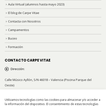
Aula Virtual (alumnos hasta mayo 2023)
El blog de Carpe Vitae
Contacta con Nosotros
Campamentos
Buceo
Formación
CONTACTO CARPE VITAE
Dirección:
Calle Músico Ayllón, S/N 46018 – Valencia (Piscina Parque del
Oeste)
Teléfonos:
96 341 42 21 / 658 855 002
Utilizamos tecnologías como las cookies para almacenar y/o acceder a
Email:
info@carpevitae.org
la información del dispositivo. El consentimiento de estas tecnologías