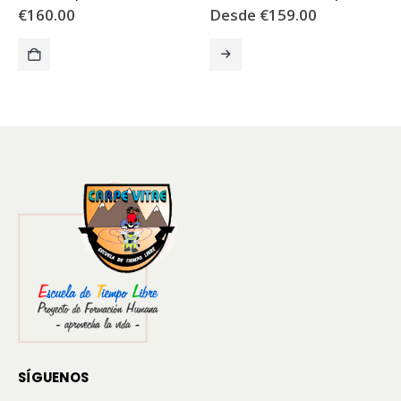
€
160.00
Desde
€
159.00
Este producto tiene múltiples variantes. Las opciones se pueden elegir en la página de producto
E
SÍGUENOS