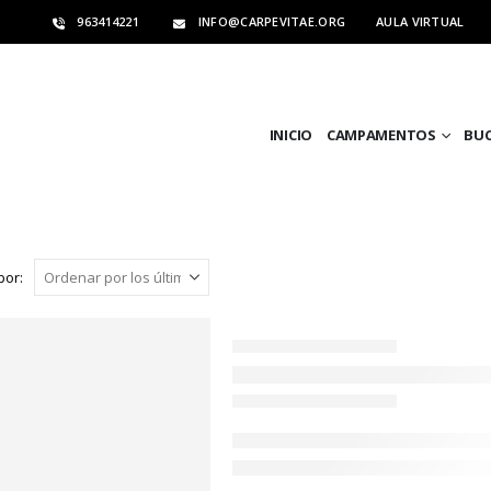
963414221
INFO@CARPEVITAE.ORG
AULA VIRTUAL
INICIO
CAMPAMENTOS
BU
por: