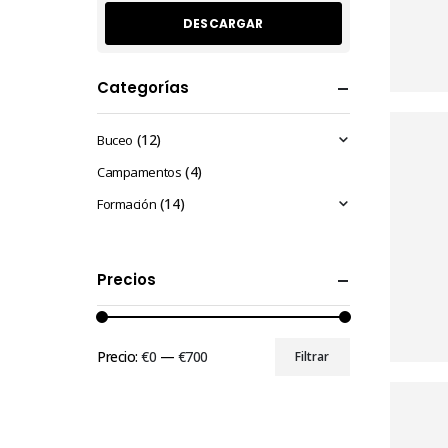
Categorías
(12)
Buceo
(4)
Campamentos
(14)
Formación
Precios
Precio:
€0
—
€700
Filtrar
Precio
Precio
mínimo
máximo