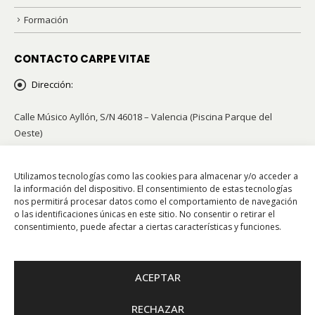
Formación
CONTACTO CARPE VITAE
Dirección:
Calle Músico Ayllón, S/N 46018 – Valencia (Piscina Parque del
Oeste)
Teléfonos:
96 341 42 21 / 658 855 002
Utilizamos tecnologías como las cookies para almacenar y/o acceder a
Email:
info@carpevitae.org
la información del dispositivo. El consentimiento de estas tecnologías
nos permitirá procesar datos como el comportamiento de navegación
o las identificaciones únicas en este sitio. No consentir o retirar el
consentimiento, puede afectar a ciertas características y funciones.
Escuela Oficial de Animación y Tiempo Libre CIF G96897095
ACEPTAR
RECHAZAR