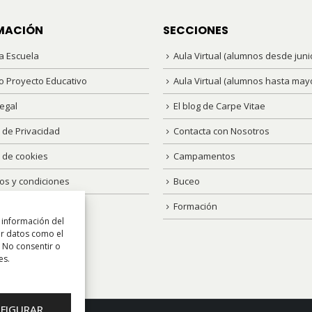
en
la
MACIÓN
SECCIONES
página
a Escuela
Aula Virtual (alumnos desde juni
de
producto
o Proyecto Educativo
Aula Virtual (alumnos hasta may
egal
El blog de Carpe Vitae
a de Privacidad
Contacta con Nosotros
a de cookies
Campamentos
os y condiciones
Buceo
Formación
 información del
ar datos como el
. No consentir o
es.
FIGURAR