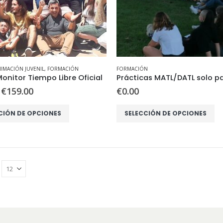
IMACIÓN JUVENIL
,
FORMACIÓN
FORMACIÓN
onitor Tiempo Libre Oficial
€
159.00
€
0.00
Este
CIÓN DE OPCIONES
SELECCIÓN DE OPCIONES
producto
tiene
múltiples
.
variantes.
Las
opciones
se
pueden
elegir