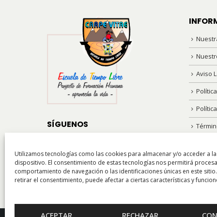
en
la
INFOR
página
Nuestr
de
producto
Nuestr
Aviso L
Polític
Polític
SÍGUENOS
Términ
Puedes ver lo que hacemos en nuestros
Utilizamos tecnologías como las cookies para almacenar y/o acceder a la
perfiles en Redes Sociales. ¡Síguenos!
dispositivo. El consentimiento de estas tecnologías nos permitirá proces
comportamiento de navegación o las identificaciones únicas en este sitio
retirar el consentimiento, puede afectar a ciertas características y funcion
ACEPTAR
RECHAZAR
CON