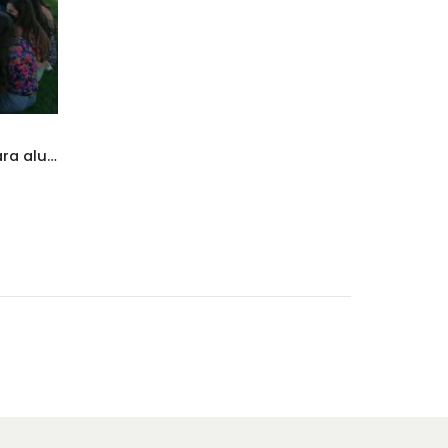
Prácticas MATL/DATL solo para alumnos de nuestra Escuela