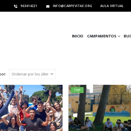
963414221
INFO@CARPEVITAE.ORG
AULA VIRTUAL
INICIO
CAMPAMENTOS
BU
por:
TOP