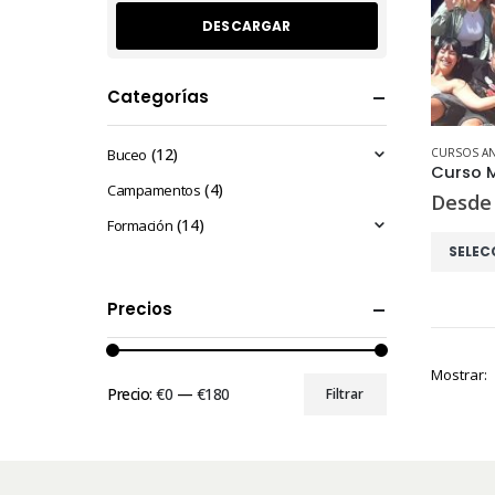
Categorías
(12)
Buceo
CURSOS AN
Curso M
(4)
Campamentos
Desde
(14)
Formación
Este
SELEC
producto
tiene
Precios
múltiples
variantes
Mostrar:
Las
Precio:
€0
—
€180
Filtrar
opciones
Precio
Precio
se
mínimo
máximo
pueden
elegir